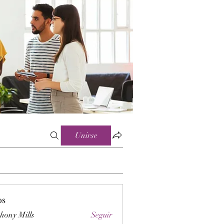
Unirse
os
hony Mills
Seguir