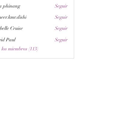
a phinang
Seguir
eer.kmr.dishi
Seguir
belle Cruise
Seguir
id Paul
Seguir
 los miembros (113)