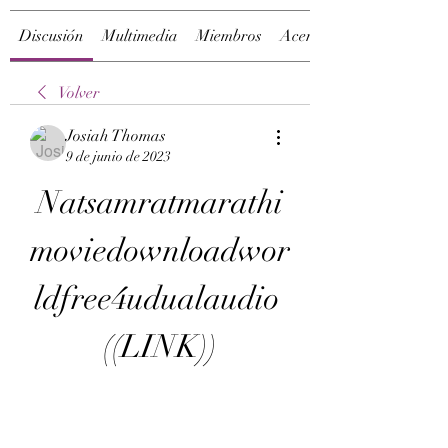
Discusión
Multimedia
Miembros
Acerca de
Volver
Josiah Thomas
9 de junio de 2023
Natsamratmarathi
moviedownloadwor
ldfree4udualaudio 
((LINK))