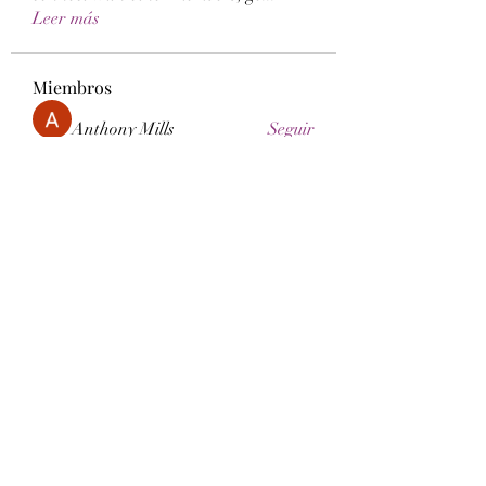
Leer más
Miembros
Anthony Mills
Seguir
Sera phinang
Seguir
Rose June
Seguir
Sameer.kmr.dishi
Seguir
Esabelle Cruise
Seguir
Ver todos los miembros (114)