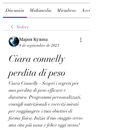
Discusión
Multimedia
Miembros
Acerca de
Volver
Мария Кузина
8 de septiembre de 2023
Ciara connelly 
perdita di peso
Ciara Connelly - Scopri i segreti per 
una perdita di peso efficace e 
duratura. Programmi personalizzati, 
consigli nutrizionali e esercizi mirati 
per raggiungere i tuoi obiettivi di 
forma fisica. Inizia il tuo viaggio verso 
una vita più sana e felice oggi stesso!