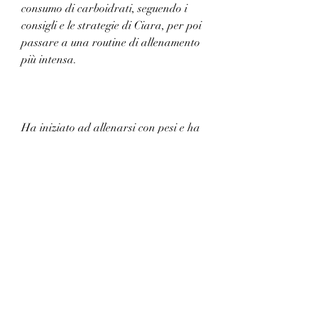
consumo di carboidrati, seguendo i 
consigli e le strategie di Ciara, per poi 
passare a una routine di allenamento 
più intensa.
Ha iniziato ad allenarsi con pesi e ha 
incorporato l'allenamento ad alta 
intensità (HIIT) nella sua routine. 
Inoltre, basato su una dieta ad alto 
contenuto proteico e a basso contenuto 
di carboidrati.
Ciara ha eliminato gli alimenti 
trasformati e ad alto contenuto di 
zuccheri dalla sua dieta, ispirando 