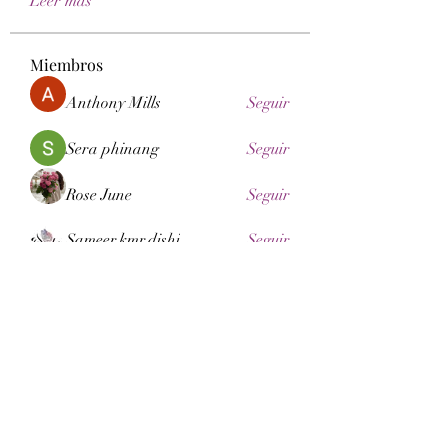
Leer más
Miembros
Anthony Mills
Seguir
Sera phinang
Seguir
Rose June
Seguir
Sameer.kmr.dishi
Seguir
Esabelle Cruise
Seguir
Ver todos los miembros (114)