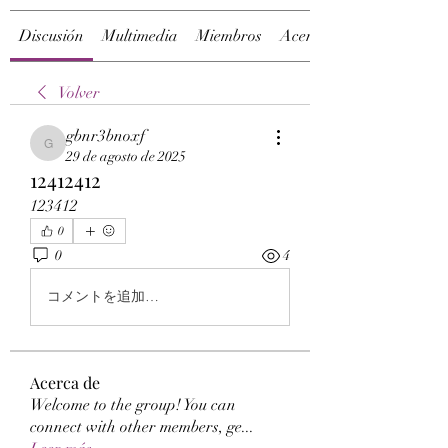
Discusión
Multimedia
Miembros
Acerca de
Volver
gbnr3bnoxf
gbnr3bnoxf
29 de agosto de 2025
12412412
123412
0
0
4
コメントを追加…
Acerca de
Welcome to the group! You can
connect with other members, ge
...