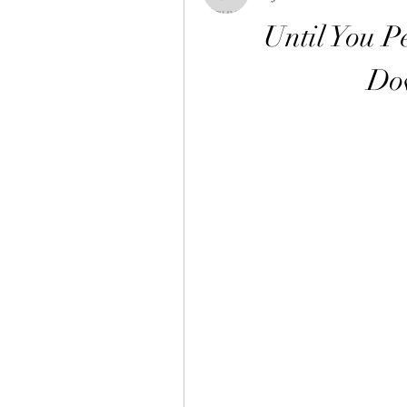
Until You P
Do