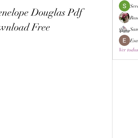
Ser
enelope Douglas Pdf 
Ros
wnload Free
Sam
Esa
Ver todos