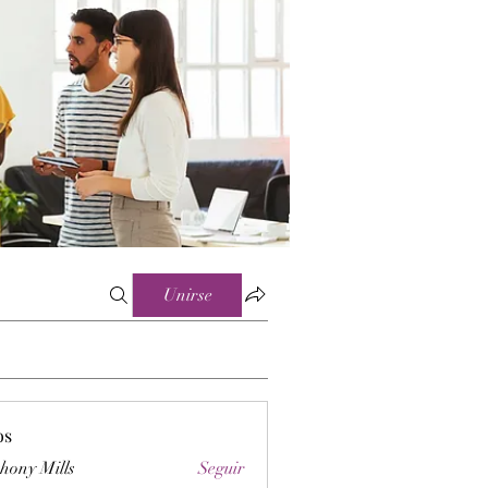
Unirse
os
hony Mills
Seguir