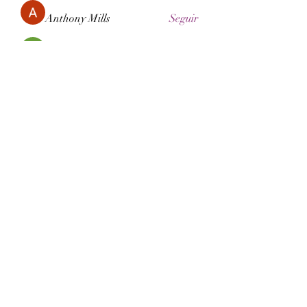
Anthony Mills
Seguir
Sera phinang
Seguir
Rose June
Seguir
Sameer.kmr.dishi
Seguir
Esabelle Cruise
Seguir
Ver todos los miembros (114)
Formulario de suscripción