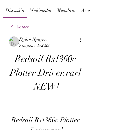
Discusión
Multimedia
Miembros
Acerca de
Volver
Dylan Nguyen
7 de junio de 2023
Redsail Rs1360c 
Plotter Driver.rarl 
NEW!
Redsail Rs1360c Plotter 