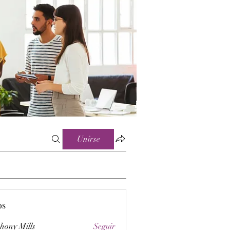
Unirse
os
hony Mills
Seguir