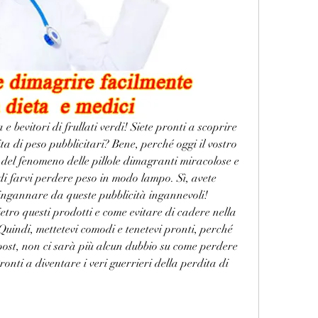
e bevitori di frullati verdi! Siete pronti a scoprire 
ita di peso pubblicitari? Bene, perché oggi il vostro 
del fenomeno delle pillole dimagranti miracolose e 
di farvi perdere peso in modo lampo. Sì, avete 
ingannare da queste pubblicità ingannevoli! 
etro questi prodotti e come evitare di cadere nella 
 Quindi, mettetevi comodi e tenetevi pronti, perché 
post, non ci sarà più alcun dubbio su come perdere 
onti a diventare i veri guerrieri della perdita di 