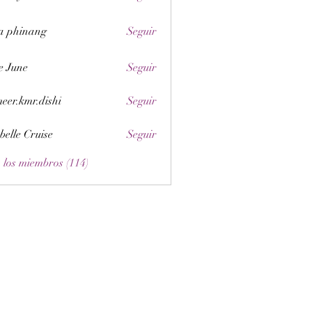
a phinang
Seguir
e June
Seguir
eer.kmr.dishi
Seguir
belle Cruise
Seguir
 los miembros (114)