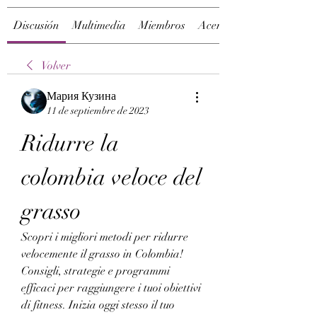
Discusión
Multimedia
Miembros
Acerca de
Volver
Мария Кузина
11 de septiembre de 2023
Ridurre la 
colombia veloce del 
grasso
Scopri i migliori metodi per ridurre 
velocemente il grasso in Colombia! 
Consigli, strategie e programmi 
efficaci per raggiungere i tuoi obiettivi 
di fitness. Inizia oggi stesso il tuo 