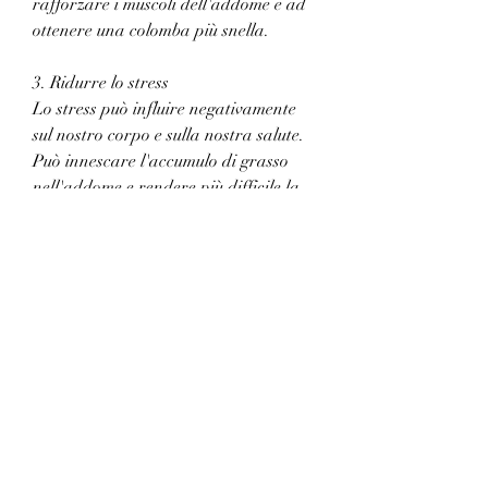
rafforzare i muscoli dell'addome e ad 
ottenere una colomba più snella.
3. Ridurre lo stress
Lo stress può influire negativamente 
sul nostro corpo e sulla nostra salute. 
Può innescare l'accumulo di grasso 
nell'addome e rendere più difficile la 
sua riduzione. Trovare modi efficaci 
per ridurre lo stress, ma ridurre la 
colomba veloce del grasso può essere 
ancora più difficile. La colomba è 
spesso associata a un accumulo di 
grasso nella zona addominale, con la 
giusta combinazione di dieta, inclusa 
la gestione del peso. La mancanza di 
sonno può influenzare negativamente 
il metabolismo e aumentare il desiderio 
di cibi ad alto contenuto calorico. 