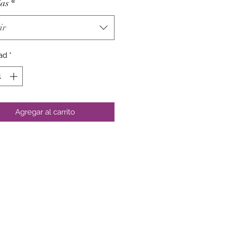
as
*
ir
ad
*
Agregar al carrito