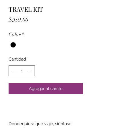
TRAVEL KIT
Precio
$959.00
Color
*
Cantidad
*
Agregar al carrito
Dondequiera que viaje, siéntase