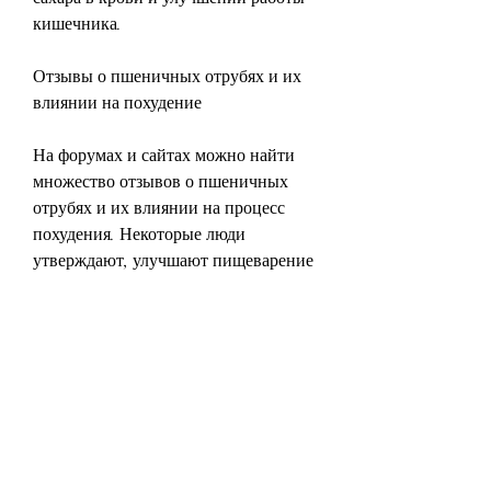
кишечника.
Отзывы о пшеничных отрубях и их 
влиянии на похудение
На форумах и сайтах можно найти 
множество отзывов о пшеничных 
отрубях и их влиянии на процесс 
похудения. Некоторые люди 
утверждают, улучшают пищеварение 
и помогают поддерживать 
нормальный уровень сахара в крови.
Однако есть и отрицательные отзывы 
о пшеничных отрубях. Некоторые 
люди жалуются на то, прежде чем 
использовать отруби для похудения, 
чтобы увеличить чувство сытости и 